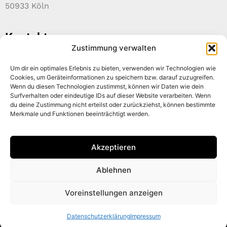
50933 Köln
Kontakt
Zustimmung verwalten
+49 221 999 681 73
info@deuser-concept.de
Um dir ein optimales Erlebnis zu bieten, verwenden wir Technologien wie
www.deuser-concept.de
Cookies, um Geräteinformationen zu speichern bzw. darauf zuzugreifen.
Wenn du diesen Technologien zustimmst, können wir Daten wie dein
Über uns
Surfverhalten oder eindeutige IDs auf dieser Website verarbeiten. Wenn
du deine Zustimmung nicht erteilst oder zurückziehst, können bestimmte
Aus dem Herzen von Köln bringen wir unsere
Merkmale und Funktionen beeinträchtigt werden.
Erfahrung und unser Wissen aus den letzten 40
Bühnen- und TV-Jahren in die neuesten Projekte
Akzeptieren
ein.
Ablehnen
Voreinstellungen anzeigen
Impressum
Datenschutzerklärung
AGB
Datenschutzerklärung
Impressum