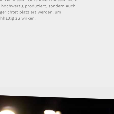
 hochwertig produziert, sondern auch
lgerichtet platziert werden, um
hhaltig zu wirken.