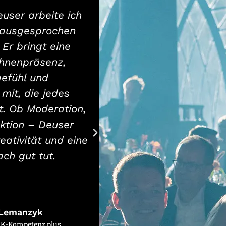
user arbeite ich
„Ohne Knacki und se
d ausgesprochen
Fußballschule“ nie so
Er bringt eine
Erfolg gewo
hnenpräsenz,
efühl und
mit, die jedes
Sven 
t. Ob Moderation,
Radio-M
ktion – Deuser
eativität und eine
ach gut tut.
 Lemanzyk
HK-Kompetenz.plus