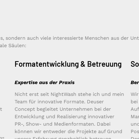
fis, sondern auch viele interessierte Menschen aus der U
rale Säulen:
Formatentwicklung & Betreuung
So
Expertise aus der Praxis
Ber
Nicht erst seit NightWash stehe ich und mein
Wir
Team für innovative Formate. Deuser
bei
t
Concept begleitet Unternehmen bei der
Auf
Entwicklung und Realisierung innovativer
Mar
PR-, Show- und Medienformaten. Dabei
und
können wir entweder die Projekte auf Grund
Pos
“.
unsere Erfahrung ganzheitlich betreuen –
Den