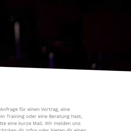
 Anfrage für einen Vortrag, eine
in Training oder eine Beratung hast,
itte eine kurze Mail. Wir melden uns
hicken dir Infos oder bieten dir einen