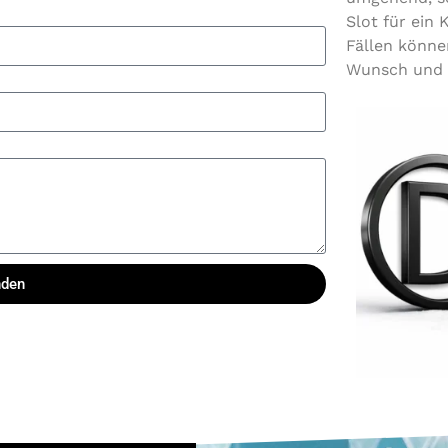
Slot für ein
Fällen könne
Wunsch und m
den