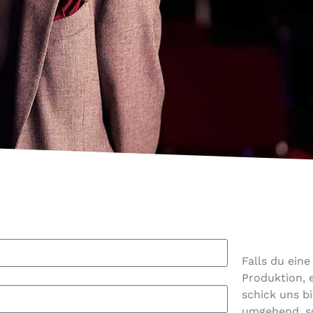
Falls du eine
Produktion, e
schick uns b
umgehend, sc