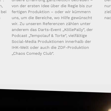
n,
von der ersten Idee über die Regie bis zur
nur
 bei
fertigen Produktion – oder wir kümmern
zie
n
uns, um die Bereiche, wo Hilfe gewünscht
nac
wir. Zu unseren Referenzen zählen unter
anderem das Darts-Event „KöllePally“, der
Podcast „Tempolauf & Torte“, vielfältige
Social-Media Produktionen innerhalb der
IHK-Welt oder auch die ZDF-Produktion
„Chaos Comedy Club“.