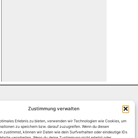
er uns
Zustimmung verwalten
s dem Herzen von Köln bringen wir
optimales Erlebnis zu bieten, verwenden wir Technologien wie Cookies, um
sere Erfahrung und unser Wissen aus
mationen zu speichern bzw. darauf zuzugreifen. Wenn du diesen
n zustimmst, können wir Daten wie dein Surfverhalten oder eindeutige IDs
n letzten 40 Bühnen- und TV-Jahren in
ebsite verarbeiten. Wenn du deine Zustimmung nicht erteilst oder