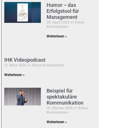
Humor – das
Erfolgstool für
Management
28. April 2026
Keine
Kommentare
Weiterlesen »
IHK Videopodcast
13. März 2026
Keine Kommentare
Weiterlesen »
Beispiel für
spektakuläre
Kommunikation
18. Februar 2026
Keine
Kommentare
Weiterlesen »