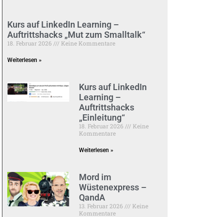
Kurs auf LinkedIn Learning –
Auftrittshacks „Mut zum Smalltalk“
18. Februar 2026
Keine Kommentare
Weiterlesen »
Kurs auf LinkedIn
Learning –
Auftrittshacks
„Einleitung“
18. Februar 2026
Keine
Kommentare
Weiterlesen »
Mord im
Wüstenexpress –
QandA
13. Februar 2026
Keine
Kommentare