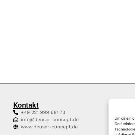
Kontakt
Üb
+49 221 999 681 73
Au
Um dir ein 
info@deuser-concept.de
un
Geräteinfor
www.deuser-concept.de
Technologie
de
auf dieser W