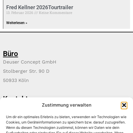
Fred Kellner 2026Tourtrailer
13. Februar 2026
Keine Kommentare
Weiterlesen »
Büro
Deuser Concept GmbH
Stolberger Str. 90 D
50933 Köln
Kontakt
Zustimmung verwalten
+49 221 999 681 73
info@deuser-concept.de
Um dir ein optimales Erlebnis zu bieten, verwenden wir Technologien wie
www.deuser-concept.de
Cookies, um Geräteinformationen zu speichern bzw. darauf zuzugreifen.
Wenn du diesen Technologien zustimmst, können wir Daten wie dein
Surfverhalten oder eindeutige IDs auf dieser Website verarbeiten. Wenn