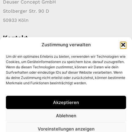
Deuser Concept GmbH
Stolberger Str. 90 D
50933 Köln
Kontakt
Zustimmung verwalten
+49 221 999 681 73
info@deuser-concept.de
Um dir ein optimales Erlebnis zu bieten, verwenden wir Technologien wie
www.deuser-concept.de
Cookies, um Geräteinformationen zu speichern bzw. darauf zuzugreifen.
Wenn du diesen Technologien zustimmst, können wir Daten wie dein
Über uns
Surfverhalten oder eindeutige IDs auf dieser Website verarbeiten. Wenn
du deine Zustimmung nicht erteilst oder zurückziehst, können bestimmte
Aus dem Herzen von Köln bringen wir unsere
Merkmale und Funktionen beeinträchtigt werden.
Erfahrung und unser Wissen aus den letzten 40
Bühnen- und TV-Jahren in die neuesten Projekte
Akzeptieren
ein.
Ablehnen
Voreinstellungen anzeigen